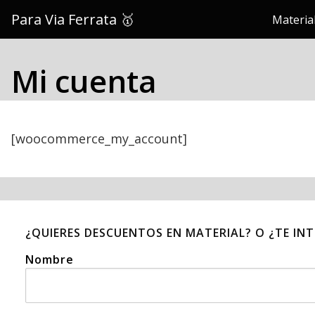
Saltar
Para Via Ferrata 🥇
Material
al
contenido
Mi cuenta
[woocommerce_my_account]
¿QUIERES DESCUENTOS EN MATERIAL? O ¿TE IN
Nombre