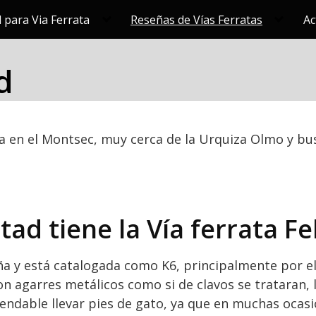
 para Via Ferrata
Reseñas de Vías Ferratas
Ac
d
ua en el Montsec, muy cerca de la Urquiza Olmo y bus
tad tiene la Vía ferrata F
paña y está catalogada como K6, principalmente por 
on agarres metálicos como si de clavos se trataran, 
mendable llevar pies de gato, ya que en muchas ocas