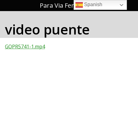
Saltar
Para Via Ferrata 🥇
Spanish
al
contenido
video puente
GOPR5741-1.mp4