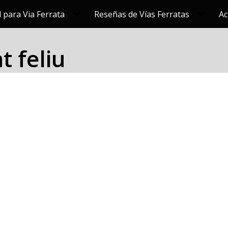
 para Via Ferrata
Reseñas de Vías Ferratas
Ac
t feliu