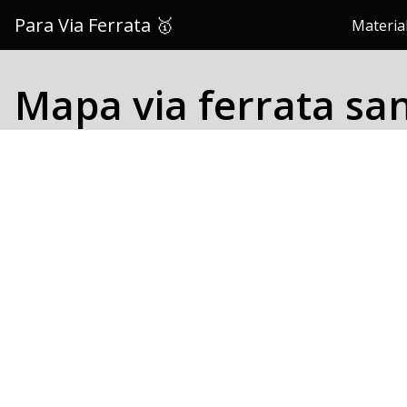
Saltar
Para Via Ferrata 🥇
Material
al
contenido
Mapa via ferrata san