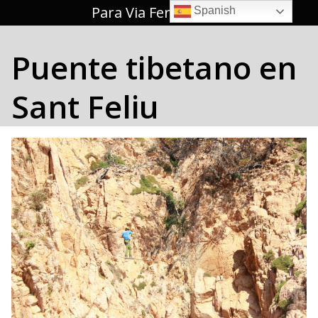
Saltar
Para Via Ferrata 🥇
Spanish
al
contenido
Puente tibetano en
Sant Feliu