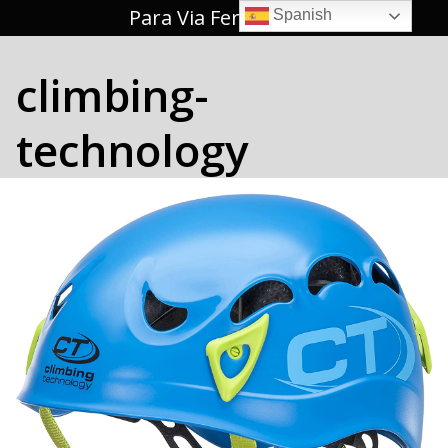
Saltar
Para Via Ferrata 🥇
Spanish
al
contenido
climbing-
technology