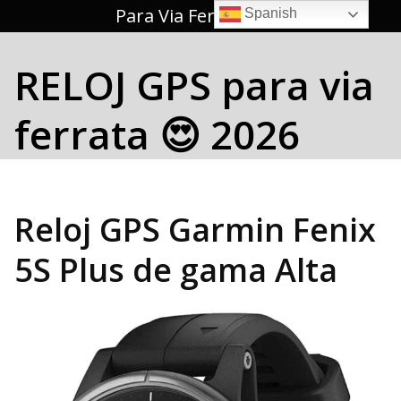
Saltar
Para Via Ferrata 🥇
Spanish
al
contenido
RELOJ GPS para via
ferrata 😍 2026
Reloj GPS Garmin Fenix
5S Plus
de gama Alta