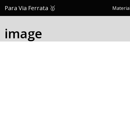
Saltar
Para Via Ferrata 🥇
Material
al
contenido
image