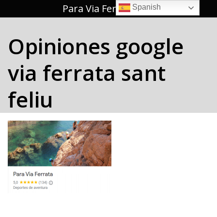
Saltar
Para Via Ferrata 🥇
Spanish
al
contenido
Opiniones google
via ferrata sant
feliu