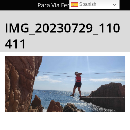
Saltar
Para Via Ferrata 🥇
Spanish
al
contenido
IMG_20230729_110
411