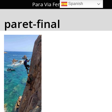
Saltar
Para Via Ferrata 🥇
Spanish
al
contenido
paret-final