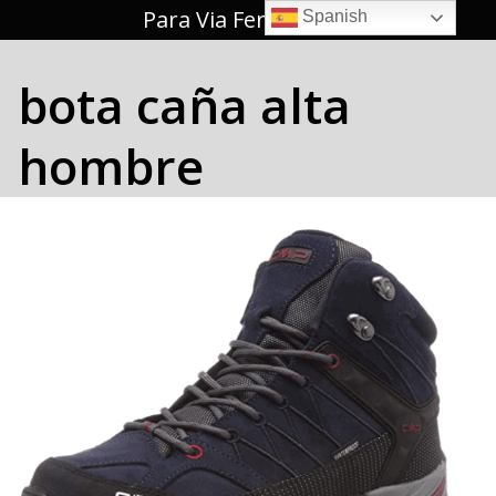
Saltar
Para Via Ferrata 🥇
Spanish
al
contenido
bota caña alta
hombre