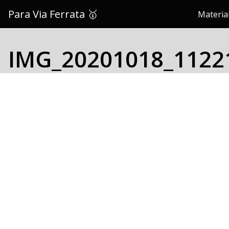
Saltar
Para Via Ferrata 🥇
Material
al
contenido
IMG_20201018_1122