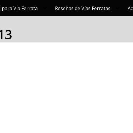
 para Via Ferrata
Reseñas de Vías Ferratas
Ac
13