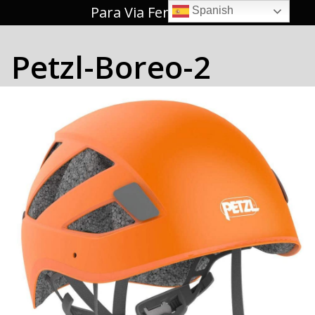
Saltar
Para Via Ferrata 🥇
Spanish
al
contenido
Petzl-Boreo-2